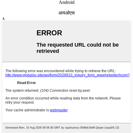
Android
आयओएस
x