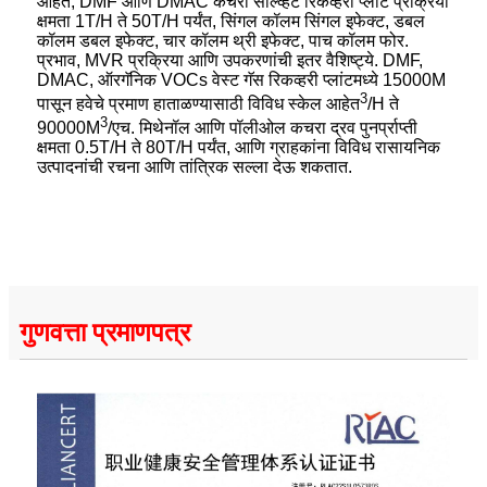
आहेत, DMF आणि DMAC कचरा सॉल्व्हेंट रिकव्हरी प्लांट प्रक्रिया
क्षमता 1T/H ते 50T/H पर्यंत, सिंगल कॉलम सिंगल इफेक्ट, डबल
कॉलम डबल इफेक्ट, चार कॉलम थ्री इफेक्ट, पाच कॉलम फोर.
प्रभाव, MVR प्रक्रिया आणि उपकरणांची इतर वैशिष्ट्ये. DMF,
DMAC, ऑरगॅनिक VOCs वेस्ट गॅस रिकव्हरी प्लांटमध्ये 15000M
3
पासून हवेचे प्रमाण हाताळण्यासाठी विविध स्केल आहेत
/H ते
3
90000M
/एच. मिथेनॉल आणि पॉलीओल कचरा द्रव पुनर्प्राप्ती
क्षमता 0.5T/H ते 80T/H पर्यंत, आणि ग्राहकांना विविध रासायनिक
उत्पादनांची रचना आणि तांत्रिक सल्ला देऊ शकतात.
गुणवत्ता प्रमाणपत्र