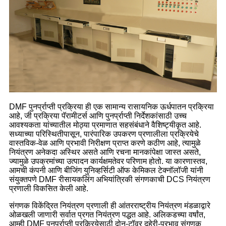
DMF पुनर्प्राप्ती प्रक्रिया ही एक सामान्य रासायनिक ऊर्धपातन प्रक्रिया
आहे, जी प्रक्रिया पॅरामीटर्स आणि पुनर्प्राप्ती निर्देशकांसाठी उच्च
आवश्यकता यांच्यातील मोठ्या प्रमाणात सहसंबंधाने वैशिष्ट्यीकृत आहे.
सध्याच्या परिस्थितीपासून, पारंपारिक उपकरण प्रणालीला प्रक्रियेचे
वास्तविक-वेळ आणि प्रभावी निरीक्षण प्राप्त करणे कठीण आहे, त्यामुळे
नियंत्रण अनेकदा अस्थिर असते आणि रचना मानकांपेक्षा जास्त असते,
ज्यामुळे उपक्रमांच्या उत्पादन कार्यक्षमतेवर परिणाम होतो. या कारणास्तव,
आमची कंपनी आणि बीजिंग युनिव्हर्सिटी ऑफ केमिकल टेक्नॉलॉजी यांनी
संयुक्तपणे DMF रीसायकलिंग अभियांत्रिकी संगणकाची DCS नियंत्रण
प्रणाली विकसित केली आहे.
संगणक विकेंद्रित नियंत्रण प्रणाली ही आंतरराष्ट्रीय नियंत्रण मंडळाद्वारे
ओळखली जाणारी सर्वात प्रगत नियंत्रण पद्धत आहे. अलिकडच्या वर्षांत,
आम्ही DMF पुनर्प्राप्ती प्रक्रियेसाठी दोन-टॉवर दुहेरी-प्रभाव संगणक