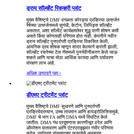
ड्राय सॉल्व्हेंट रिकव्हरी प्लांट
मुख्य वैशिष्ट्ये DMF वगळता कोरड्या प्रक्रिया उत्सर्जन
रेषेच्या उत्सर्जनमध्ये सुगंधी, केटोन, लिपिड्स सॉल्व्हेंट
असतात, अशा सॉल्वेंट कार्यक्षमतेवर शुद्ध पाणी शोषण कमी
असते किंवा कोणताही परिणाम होत नाही. कंपनीने नवीन
ड्राय सॉल्व्हेंट पुनर्प्राप्ती प्रक्रिया विकसित केली,
आयनिक द्रव शोषक म्हणून सादर केल्याने क्रांती झाली,
सॉल्व्हेंट रचनेच्या टेल गॅसमध्ये पुनर्नवीनीकरण केले जाऊ
शकते आणि याचा मोठा आर्थिक फायदा आणि पर्यावरण
संरक्षण लाभ आहे.
अधिक उत्पादने पहा
>
डीएमए ट्रीटमेंट प्लांट
मुख्य वैशिष्ट्ये DMF सुधारणे आणि पुनर्प्राप्ती
प्रक्रियेदरम्यान, उच्च तापमान आणि हायड्रोलिसिसमुळे,
DMF चे भाग FA आणि DMA मध्ये विघटित केले
जातील. DMA गंध प्रदूषणास कारणीभूत ठरेल आणि
ऑपरेशन वातावरण आणि एंटरप्राइझवर गंभीर परिणाम
करेल. पर्यावरण संरक्षणाच्या कल्पनेचे अनुसरण