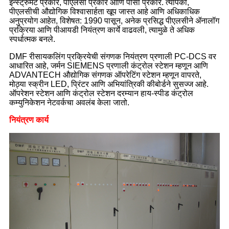
इन्स्ट्रुमेंट प्रकार, पीएलसी प्रकार आणि पीसी प्रकार. त्यापैकी,
पीएलसीची औद्योगिक विश्वासार्हता खूप जास्त आहे आणि अधिकाधिक
अनुप्रयोग आहेत, विशेषत: 1990 पासून, अनेक प्रसिद्ध पीएलसीने ॲनालॉग
प्रक्रिया आणि पीआयडी नियंत्रण कार्ये वाढवली, त्यामुळे ते अधिक
स्पर्धात्मक बनले.
DMF रीसायकलिंग प्रक्रियेची संगणक नियंत्रण प्रणाली PC-DCS वर
आधारित आहे, जर्मन SIEMENS प्रणाली कंट्रोल स्टेशन म्हणून आणि
ADVANTECH औद्योगिक संगणक ऑपरेटिंग स्टेशन म्हणून वापरते,
मोठ्या स्क्रीन LED, प्रिंटर आणि अभियांत्रिकी कीबोर्डने सुसज्ज आहे.
ऑपरेशन स्टेशन आणि कंट्रोल स्टेशन दरम्यान हाय-स्पीड कंट्रोल
कम्युनिकेशन नेटवर्कचा अवलंब केला जातो.
नियंत्रण कार्य