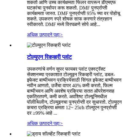
शकतो आणि उच्च कार्यक्षमता फिलर वापरून डीएमएफ
घटकांचा पुनर्वापर करू शकतो. DMF पुनर्प्राप्ती
कार्यक्षमता जास्त. DMF पुनर्प्राप्ती 95% च्या वर पोहोचू
शकते. उपकरण स्प्रे शोषक साफ करणारे तंत्रज्ञान
स्वीकारते. DMF मध्ये विरघळणे सोपे आहे...
अधिक उत्पादने पहा
>
टोल्युएन रिकव्हरी प्लांट
उपकरणांचे वर्णन सुपर फायबर प्लांट एक्स्ट्रॅक्ट
सेक्शनच्या प्रकाशात टोल्युइन रिकव्हरी प्लांट, डबल-
इफेक्ट बाष्पीभवन प्रक्रियेसाठी सिंगल इफेक्ट बाष्पीभवन
नवीन आणतो, उर्जेचा वापर 40% कमी करतो, फिल्म
बाष्पीभवन आणि अवशेष प्रक्रिया सतत ऑपरेशनसह
एकत्रितपणे, कमी करते. अवशिष्ट टोल्यूनिमधील
पॉलीथिलीन, टोल्युइनचा पुनर्प्राप्ती दर सुधारतो. टोल्युएन
कचरा प्रक्रिया क्षमता 12~ 25t/h टोल्युएन पुनर्प्राप्ती
दर ≥99% आहे ...
अधिक उत्पादने पहा
>