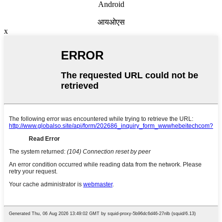
Android
आयओएस
x